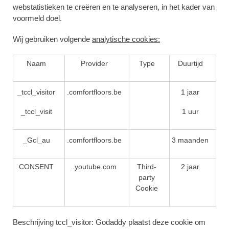
webstatistieken te creëren en te analyseren, in het kader van
voormeld doel.
Wij gebruiken volgende
analytische cookies:
Naam
Provider
Type
Duurtijd
_tccl_visitor
.comfortfloors.be
1 jaar
_tccl_visit
1 uur
_Gcl_au
.comfortfloors.be
3 maanden
CONSENT
.youtube.com
Third-
2 jaar
party
Cookie
Beschrijving tccl_visitor:
Godaddy plaatst deze cookie om