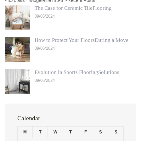
<h5 class="widget-title mb-3">Recent Posts
The Case for Ceramic TileFlooring
09/05/2024
How to Protect Your FloorsDuring a Move
09/05/2024
Evolution in Sports FlooringSolutions
09/05/2024
Calendar
M
T
W
T
F
S
S