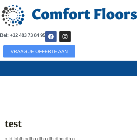
Bel: +32 483 73 84 95
VRAAG JE OFFERTE AAN
test
g td fghfh gdfhg dfhg dfh dfhg dfh g