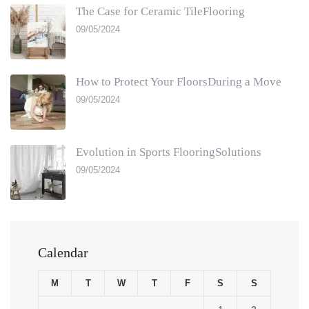
The Case for Ceramic TileFlooring
09/05/2024
How to Protect Your FloorsDuring a Move
09/05/2024
Evolution in Sports FlooringSolutions
09/05/2024
Calendar
M
T
W
T
F
S
S