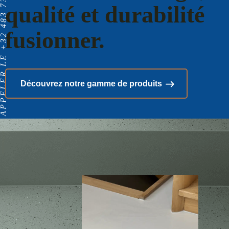
ELER LE +32 483 73 84 95
qualité et durabilité
fusionner.
Découvrez notre gamme de produits