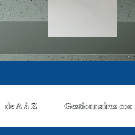
de A à Z
Gestionnaires coopé