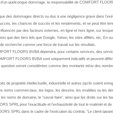
un quelconque dommage, la responsabilité de COMFORT FLOORS B
es dommages directs ou dus à une négligence grave dans l'exécu
, les chances de succès et les rendements, et ne peut être tenue r
nt influencés par des facteurs externes, en ligne et hors ligne, su
nsi que des tiers tels que Google, Yahoo, les sites affiliés, etc. En ou
 de recherche comme une force de travail sur les résultats.
COMFORT FLOORS BVBA dépendra, pour certains services, des services,
MFORT FLOORS BVBA sont uniquement indicatifs et peuvent différer 
 en question seront considérées comme des montants et/ou des nombre
oits de propriété intellectuelle, industrielle et autres (qu'ils soient enr
s, les noms commerciaux, les logos, les dessins, les modèles ou les 
les noms de domaine, le "savoir-faire", ainsi que les droits sur les 
 SPRL pour l'exactitude et l'exhaustivité de tout le matériel et de
RS SPRL dans le cadre de l'exécution du contrat. "Le client garantit 