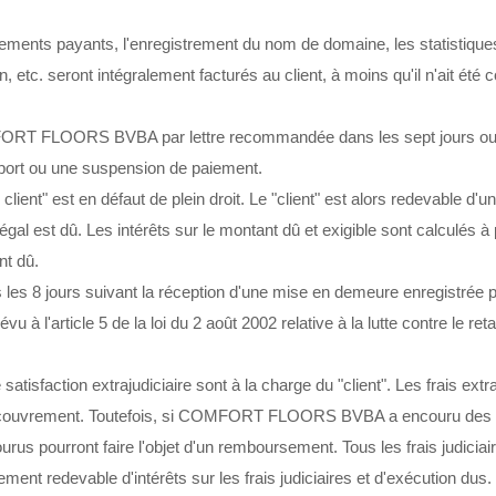
rements payants, l'enregistrement du nom de domaine, les statistiques
n, etc. seront intégralement facturés au client, à moins qu'il n'ait ét
MFORT FLOORS BVBA par lettre recommandée dans les sept jours ouvra
report ou une suspension de paiement.
 client" est en défaut de plein droit. Le "client" est alors redevable d'u
 légal est dû. Les intérêts sur le montant dû et exigible sont calculés à
nt dû.
ns les 8 jours suivant la réception d'une mise en demeure enregis
évu à l'article 5 de la loi du 2 août 2002 relative à la lutte contre le 
 satisfaction extrajudiciaire sont à la charge du "client". Les frais ext
recouvrement. Toutefois, si COMFORT FLOORS BVBA a encouru des fra
urus pourront faire l'objet d'un remboursement. Tous les frais judici
ement redevable d'intérêts sur les frais judiciaires et d'exécution dus.