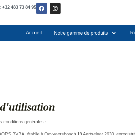
: +32 483 73 84 95
Accueil
Ré
Notre gamme de produits
d'utilisation
s conditions générales :
S BVBA, établie à Oeyvaersbosch 19 Aartselaar 2630, enregistrée 