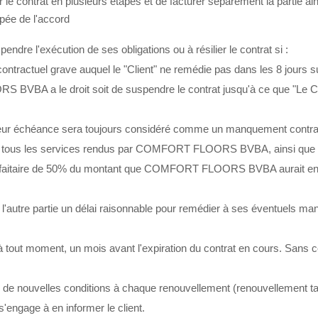
ontrat en plusieurs étapes et de facturer séparément la partie ain
ipée de l'accord
l'exécution de ses obligations ou à résilier le contrat si :
ntractuel grave auquel le "Client" ne remédie pas dans les 8 jours 
 a le droit soit de suspendre le contrat jusqu'à ce que "Le Client
 leur échéance sera toujours considéré comme un manquement contra
" paiera tous les services rendus par COMFORT FLOORS BVBA, ainsi
é forfaitaire de 50% du montant que COMFORT FLOORS BVBA aurait encore
l'autre partie un délai raisonnable pour remédier à ses éventuels m
 à tout moment, un mois avant l'expiration du contrat en cours. Sans ce
ouvelles conditions à chaque renouvellement (renouvellement tacite 
gage à en informer le client.