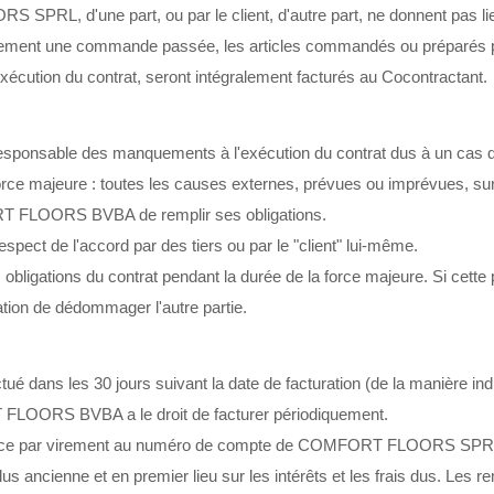
SPRL, d'une part, ou par le client, d'autre part, ne donnent pas l
llement une commande passée, les articles commandés ou préparés pour
l'exécution du contrat, seront intégralement facturés au Cocontractant.
nsable des manquements à l'exécution du contrat dus à un cas d
 force majeure : toutes les causes externes, prévues ou imprévue
RT FLOORS BVBA de remplir ses obligations.
espect de l'accord par des tiers ou par le "client" lui-même.
tions du contrat pendant la durée de la force majeure. Si cette 
igation de dédommager l'autre partie.
ffectué dans les 30 jours suivant la date de facturation (de la man
RT FLOORS BVBA a le droit de facturer périodiquement.
chéance par virement au numéro de compte de COMFORT FLOORS SPR
us ancienne et en premier lieu sur les intérêts et les frais dus. Les 