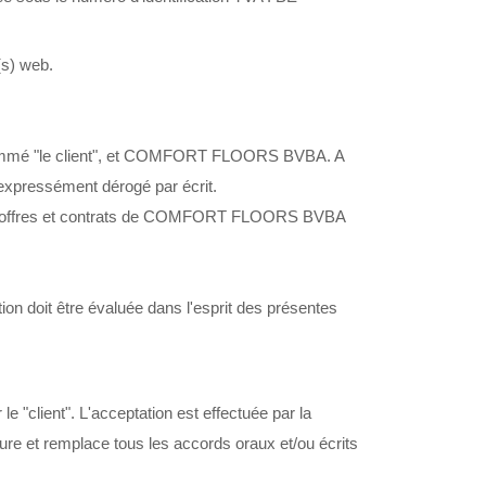
(s) web.
s dénommé "le client", et COMFORT FLOORS BVBA. A
xpressément dérogé par écrit.
evis, offres et contrats de COMFORT FLOORS BVBA
tion doit être évaluée dans l'esprit des présentes
client". L'acceptation est effectuée par la
ature et remplace tous les accords oraux et/ou écrits