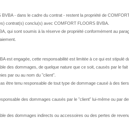
BVBA - dans le cadre du contrat - restent la propriété de COMFORT
u (des) contrat(s) conclu(s) avec COMFORT FLOORS BVBA.
qui sont soumis à la réserve de propriété conformément au paragr
aiement.
t engagée, cette responsabilité est limitée à ce qui est stipulé dan
des dommages, de quelque nature que ce soit, causés par le f
ies par ou au nom du "client".
enu responsable de tout type de dommage causé à des tiers par "le c
able des dommages causés par le "client" lui-même ou par des tie
 dommages indirects ou accessoires ou des pertes de revenus que l