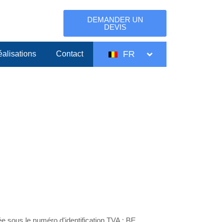
DEMANDER UN
DEVIS
FR
alisations
Contact
sous le numéro d'identification TVA : BE